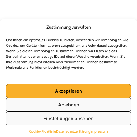
Zustimmung verwalten
Kontakt
Um Ihnen ein optimales Erlebnis zu bieten, verwenden wir Technologien wie
Cookies, um Geräteinformationen zu speichern und/oder darauf zuzugreifen.
Frank Ziegeler Hausverwaltung
Wenn Sie diesen Technologien zustimmen, können wir Daten wie das
Fabrikstr. 6
Surfverhalten oder eindeutige IDs auf dieser Website verarbeiten. Wenn Sie
Ihre Zustimmung nicht erteilen oder zurückziehen, können bestimmte
38159 Vechelde OT Wierthe
Merkmale und Funktionen beeinträchtigt werden.
Tel.: 05302/91799 -20/-25/-28
E-Mail: hv@ziegeler-immobilien.de
Akzeptieren
Datenschutzhinweise
Impressum
Cookie-Richtlinie (EU)
Ablehnen
Einstellungen ansehen
© 2026 Frank Ziegeler Hausverwaltung
Cookie-Richtlinie
Datenschutzerklärung
Impressum