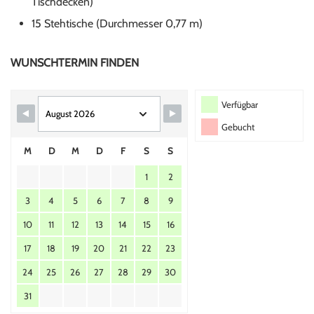
Tischdecken)
15 Stehtische (Durchmesser 0,77 m)
WUNSCHTERMIN FINDEN
Verfügbar
Gebucht
M
D
M
D
F
S
S
1
2
3
4
5
6
7
8
9
10
11
12
13
14
15
16
17
18
19
20
21
22
23
24
25
26
27
28
29
30
31